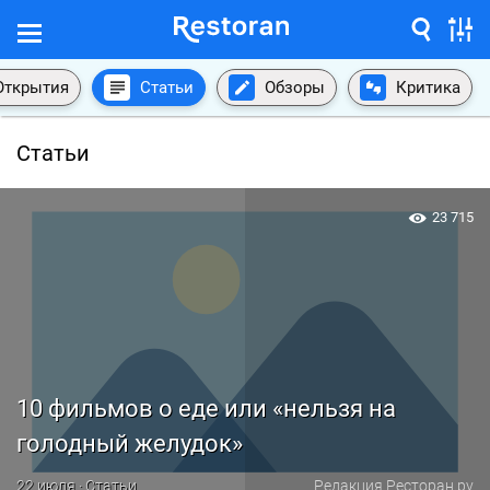
Открытия
Статьи
Обзоры
Критика
Статьи
23 715
10 фильмов о еде или «нельзя на
голодный желудок»
22 июля · Статьи
Редакция Ресторан.ру