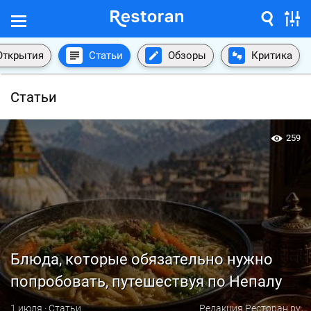
Открытия
Статьи
Обзоры
Критика
Статьи
259
Блюда, которые обязательно нужно
попробовать, путешествуя по Непалу
1 июля · Статьи
Редакция Ресторан.ру