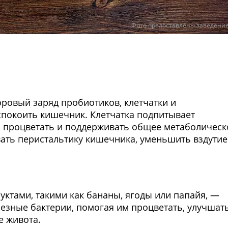
Фото предоставлены заведени
оровый заряд пробиотиков, клетчатки и
спокоить кишечник. Клетчатка подпитывает
м процветать и поддерживать общее метаболическ
вать перистальтику кишечника, уменьшить вздутие
уктами, такими как бананы, ягоды или папайя, —
езные бактерии, помогая им процветать, улучшат
е живота.