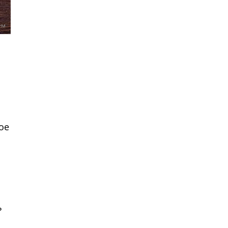
ем
ое
ь