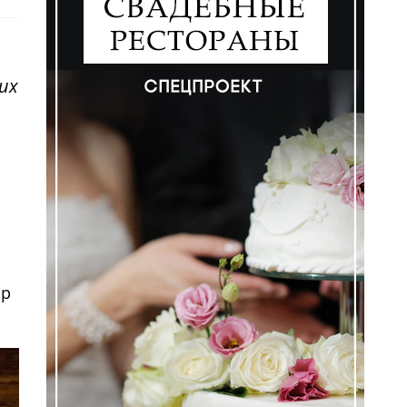
их
ор