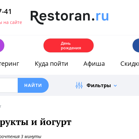
7-41
 на сайте
🎂
День
рождения
теринг
Куда пойти
Афиша
Скидк
Фильтры
т
фрукты и йогурт
рочтения 3 минуты