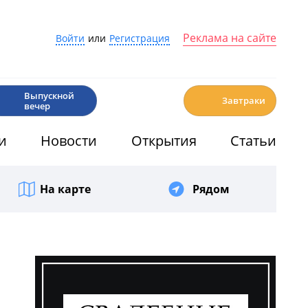
Реклама на сайте
Войти
или
Регистрация
🎉
☕️
Выпускной
Завтраки
вечер
и
Новости
Открытия
Статьи
На карте
Рядом