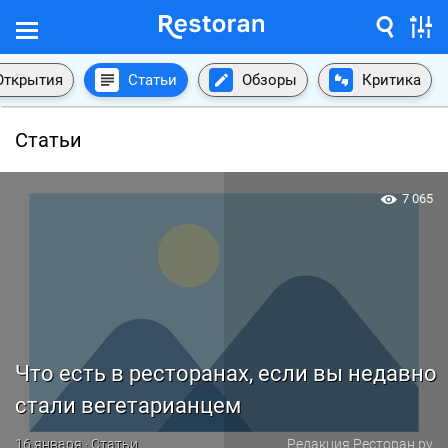
Открытия
Статьи
Обзоры
Критика
Статьи
7 065
Что есть в ресторанах, если вы недавно
стали вегетарианцем
16 января · Статьи
Редакция Ресторан.ру