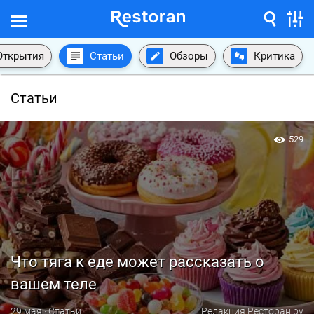
Открытия
Статьи
Обзоры
Критика
Статьи
529
Что тяга к еде может рассказать о
вашем теле
29 мая · Статьи
Редакция Ресторан.ру