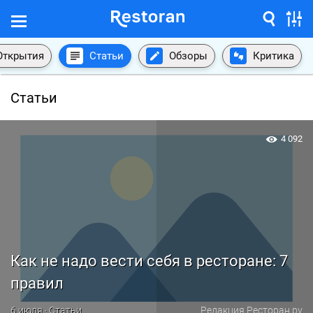
Открытия
Статьи
Обзоры
Критика
Статьи
4 092
Как не надо вести себя в ресторане: 7
правил
6 июля · Статьи
Редакция Ресторан.ру