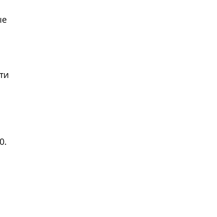
ые
ти
00.
ем