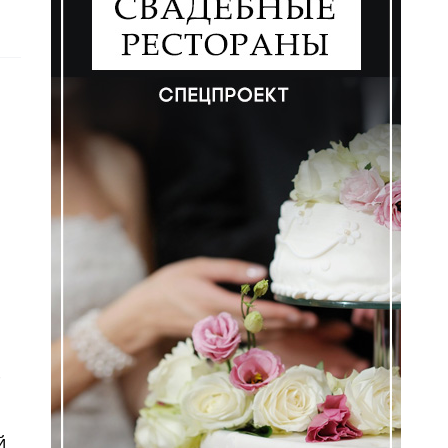
ем
-
й