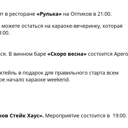
ит в ресторане
«Рулька»
на Оптиков в 21:00.
можете остаться на караоке-вечеринку, которая
:00.
Фото предоставлены заведени
ся. В винном баре
«Скоро весна»
состоится Apero
коктейль в подарок для правильного старта всем
ное начало караоке weekend.
Фото предоставлены заведени
нов Стейк Хаус».
Мероприятие состоится в 19:00.