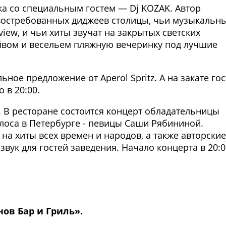
ка со специальным гостем — Dj KOZAK. Автор
х востребованных диджеев столицы, чьи музыкальн
iew, и чьи хиты звучат на закрытых светских
айвом и весельем пляжную вечеринку под лучшие
ьное предложение от Aperol Spritz. А на закате гос
 в 20:00.
. В ресторане состоится концерт обладательницы
лоса в Петербурге - певицы Саши Рябининой.
а хиты всех времен и народов, а также авторские
звук для гостей заведения. Начало концерта в 20:
Фото предоставлены заведени
нов Бар и Гриль».