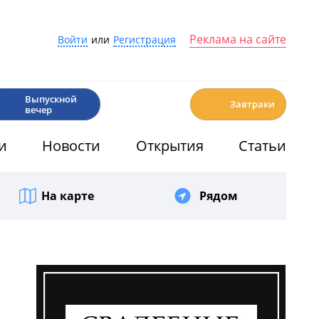
Реклама на сайте
Войти
или
Регистрация
🎉
☕️
Выпускной
Завтраки
вечер
и
Новости
Открытия
Статьи
На карте
Рядом