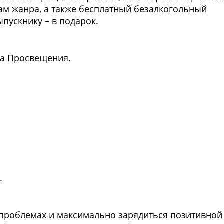
ам жанра, а также бесплатный безалкогольный
пускнику – в подарок.
Фото предоставлены заведени
а Просвещения.
.
.
Фото предоставлены заведени
 проблемах и максимально зарядиться позитивной