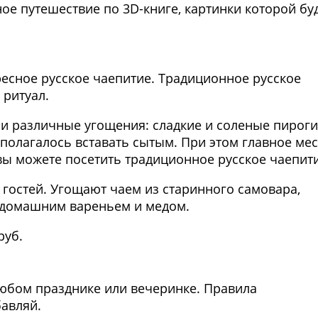
ое путешествие по 3D-книге, картинки которой бу
Фото предоставлены заведени
есное русское чаепитие. Традиционное русское
 ритуал.
ли различные угощения: сладкие и соленые пироги
а полагалось вставать сытым. При этом главное ме
вы можете посетить традиционное русское чаепити
ут гостей. Угощают чаем из старинного самовара,
 домашним вареньем и медом.
руб.
Фото предоставлены заведени
любом празднике или вечеринке. Правила
бавляй.