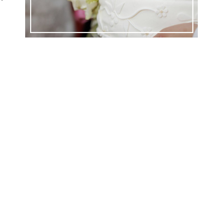
ем
ем