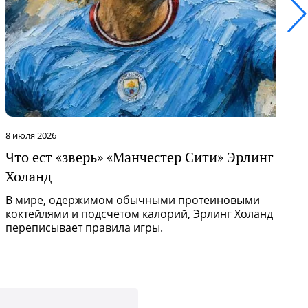
8 июля 2026
1
Что ест «зверь» «Манчестер Сити» Эрлинг
Б
Холанд
п
В мире, одержимом обычными протеиновыми
Л
коктейлями и подсчетом калорий, Эрлинг Холанд
м
переписывает правила игры.