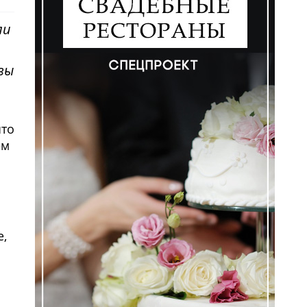
ли
вы
что
ем
е,