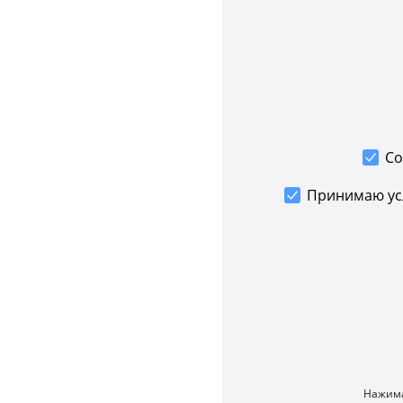
Со
Принимаю у
Нажима