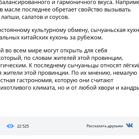
сбалансированного и гармоничного вкуса. Наприме
в масле последнее обретает свойство вызывать
лапши, салатов и соусов.
остоянному культурному обмену, сычуаньская кух
альных китайских кухонь за рубежом.
й во всем мире могут открыть для себя
оторый, по словам жителей этой провинции,
огическим. К последнему сычуаньцы относят лёгки
ся жители этой провинции. По их мнению, немалую
естная гастрономия, которую они считают
ихотливого климата, но и от любой хвори и хандр
22 525
Рассказать друзьям