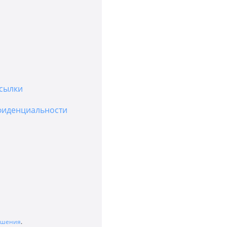
сылки
фиденциальности
лашения
.