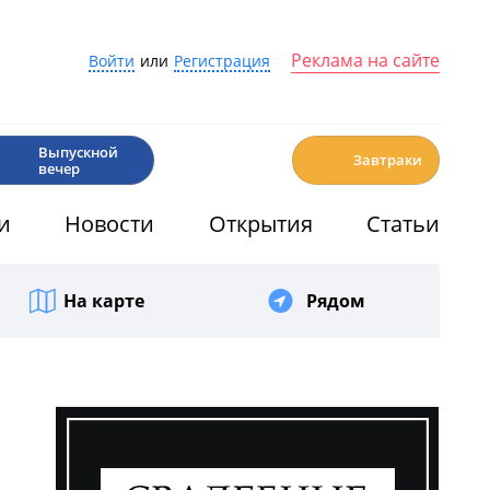
Реклама на сайте
Войти
или
Регистрация
🎉
☕️
Выпускной
Завтраки
вечер
и
Новости
Открытия
Статьи
На карте
Рядом