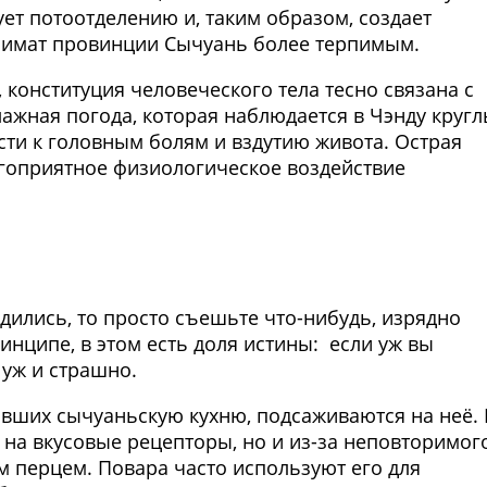
ует потоотделению и, таким образом, создает
имат провинции Сычуань более терпимым.
конституция человеческого тела тесно связана с
лажная погода, которая наблюдается в Чэнду круг
ести к головным болям и вздутию живота. Острая
агоприятное физиологическое воздействие
Фото предоставлены заведени
дились, то просто съешьте что-нибудь, изрядно
инципе, в этом есть доля истины: если уж вы
 уж и страшно.
давших сычуаньскую кухню, подсаживаются на неё.
 на вкусовые рецепторы, но и из-за неповторимог
м перцем. Повара часто используют его для