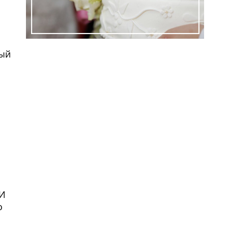
лый
ем
 И
о