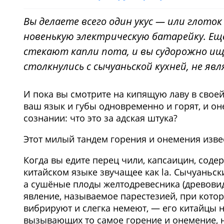
Вы делаете всего один укус — или глото
новенькую электрическую батарейку. Ещё
стекают капли пота, и вы судорожно ищ
столкнулись с сычуаньской кухней, не я
И пока вы смотрите на кипящую лаву в своей
ваш язык и губы одновременно и горят, и о
сознании: что это за адская штука?
Этот милый тандем горения и онемения извес
Когда вы едите перец чили, капсаицин, сод
китайском языке звучащее как la. Сычуаньски
а сушёные плоды желтодревесника (древовид
явление, называемое парестезией, при котор
вибрируют и слегка немеют, — его китайцы н
вызывающих то самое горение и онемение, 