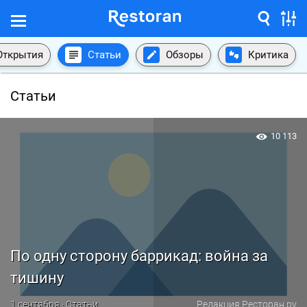
Открытия
Статьи
Обзоры
Критика
Статьи
10 113
По одну сторону баррикад: война за
тишину
1 сентября · Статьи
Редакция Ресторан.ру