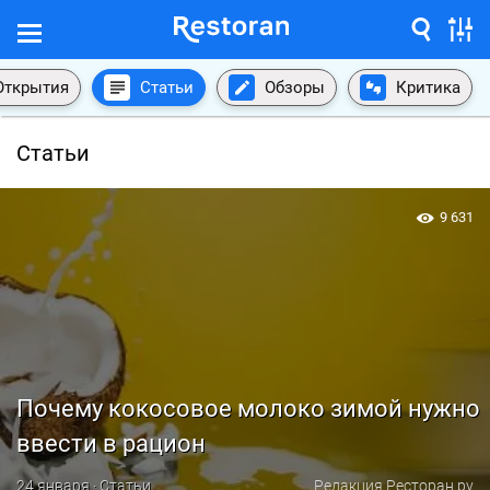
Открытия
Статьи
Обзоры
Критика
Статьи
9 631
Почему кокосовое молоко зимой нужно
ввести в рацион
24 января · Статьи
Редакция Ресторан.ру