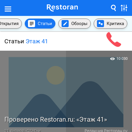
Открытия
Статьи
Обзоры
Критика
Статьи
Этаж 41
10 030
Проверено Restoran.ru: «Этаж 41»
21 января · Статьи
Редакция Ресторан.ру