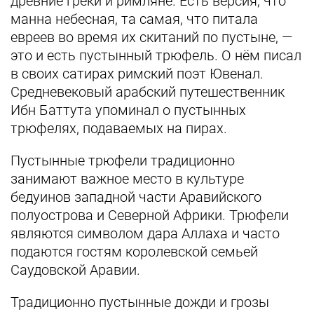
древние греки и римляне. Есть версия, что
манна небесная, та самая, что питала
евреев во время их скитаний по пустыне, —
это и есть пустынный трюфель. О нём писал
в своих сатирах римский поэт Ювенал.
Средневековый арабский путешественник
Ибн Баттута упоминал о пустынных
трюфелях, подаваемых на пирах.
Пустынные трюфели традиционно
занимают важное место в культуре
бедуинов западной части Аравийского
полуострова и Северной Африки. Трюфели
являются символом дара Аллаха и часто
подаются гостям королевской семьей
Саудовской Аравии.
Традиционно пустынные дожди и грозы