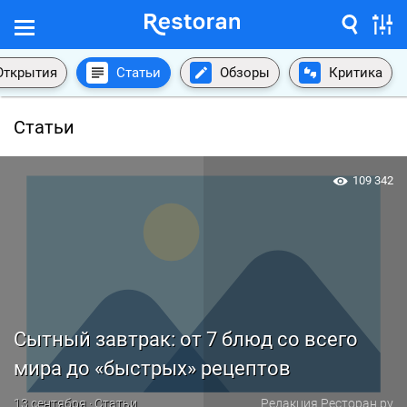
Открытия
Статьи
Обзоры
Критика
Статьи
109 342
Сытный завтрак: от 7 блюд со всего
мира до «быстрых» рецептов
13 сентября · Статьи
Редакция Ресторан.ру