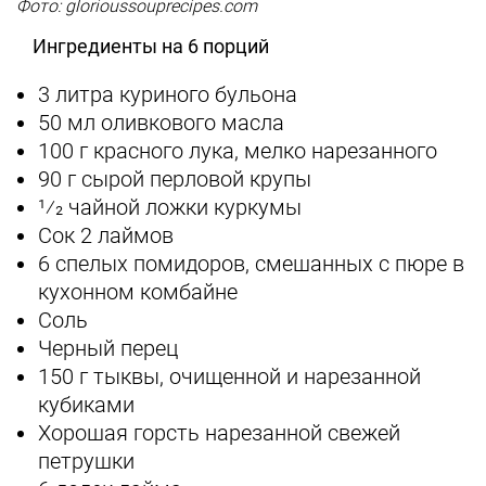
Фото: glorioussouprecipes.com
Ингредиенты на 6 порций
3 литра куриного бульона
50 мл оливкового масла
100 г красного лука, мелко нарезанного
90 г сырой перловой крупы
1⁄2 чайной ложки куркумы
Сок 2 лаймов
6 спелых помидоров, смешанных с пюре в
кухонном комбайне
Соль
Черный перец
150 г тыквы, очищенной и нарезанной
кубиками
Хорошая горсть нарезанной свежей
петрушки