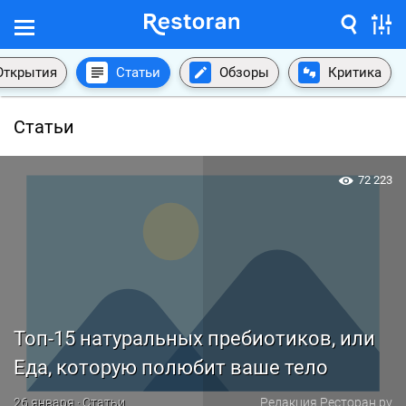
Открытия
Статьи
Обзоры
Критика
Статьи
72 223
Топ-15 натуральных пребиотиков, или
Еда, которую полюбит ваше тело
26 января · Статьи
Редакция Ресторан.ру