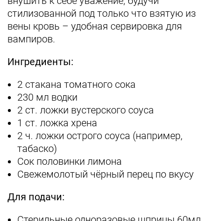
внушить к себе уважение, будучи
стилизованной под только что взятую из
вены кровь – удобная сервировка для
вампиров.
Ингредиенты:
2 стакана томатного сока
230 мл водки
2 ст. ложки вустерского соуса
1 ст. ложка хрена
2 ч. ложки острого соуса (например,
табаско)
Сок половинки лимона
Свежемолотый чёрный перец по вкусу
Для подачи:
Стерильные одноразовые шприцы 60мл