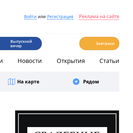
Реклама на сайте
Войти
или
Регистрация
🎉
☕️
Выпускной
Завтраки
вечер
и
Новости
Открытия
Статьи
На карте
Рядом