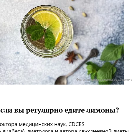
Фото предоставлены заведени
если вы регулярно едите лимоны?
доктора медицинских наук, CDCES
диабета), диетолога и автора двухдневной диеты