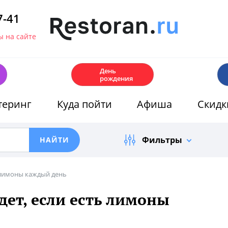
7-41
 на сайте
🎂
День
рождения
теринг
Куда пойти
Афиша
Скидк
Фильтры
ь лимоны каждый день
дет, если есть лимоны