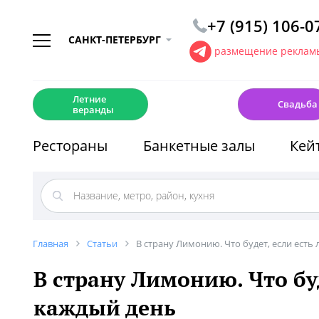
+7 (915) 106-0
САНКТ-ПЕТЕРБУРГ
размещение рекламы
☀️
💍
Летние
Свадьба
веранды
Рестораны
Банкетные залы
Кей
Главная
Статьи
В страну Лимонию. Что будет, если ест
В страну Лимонию. Что бу
каждый день