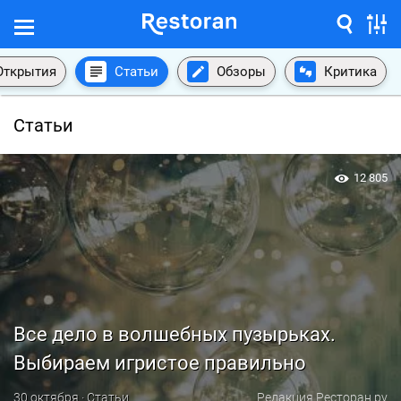
Открытия
Статьи
Обзоры
Критика
Статьи
12 805
Все дело в волшебных пузырьках.
Выбираем игристое правильно
30 октября · Статьи
Редакция Ресторан.ру