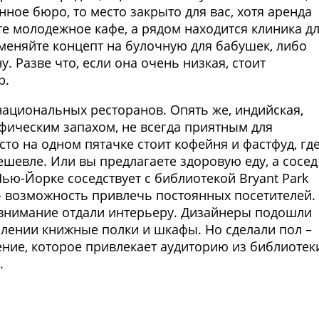
ное бюро, то место закрыто для вас, хотя аренда
ете молодежное кафе, а рядом находится клиника д
 меняйте концепт на булочную для бабушек, либо
. Разве что, если она очень низкая, стоит
р.
национальных ресторанов. Опять же, индийская,
ифическим запахом, не всегда приятным для
сто на одном пятачке стоит кофейня и фастфуд, гд
ешевле. Или вы предлагаете здоровую еду, а сосед
Нью-Йорке соседствует с библиотекой Bryant Park
й – возможность привлечь постоянных посетителей.
 внимание отдали интерьеру. Дизайнеры подошли
млении книжные полки и шкафы. Но сделали пол –
ние, которое привлекает аудиторию из библиотек
.
Фото предоставлены заведени