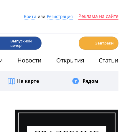
Реклама на сайте
Войти
или
Регистрация
🎉
☕️
Выпускной
Завтраки
вечер
и
Новости
Открытия
Статьи
На карте
Рядом