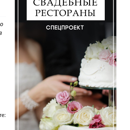
ко
в
те: