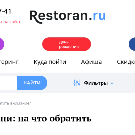
7-41
 на сайте
🎂
День
рождения
теринг
Куда пойти
Афиша
Скидк
Фильтры
атить внимание?
ни: на что обратить