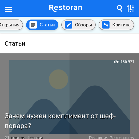
Открытия
Статьи
Обзоры
Критика
Статьи
186 971
Зачем нужен комплимент от шеф-
повара?
21 апреля · Статьи
Редакция Ресторан.ру