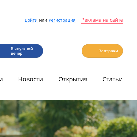
Реклама на сайте
Войти
или
Регистрация
🎉
☕️
Выпускной
Завтраки
вечер
и
Новости
Открытия
Статьи