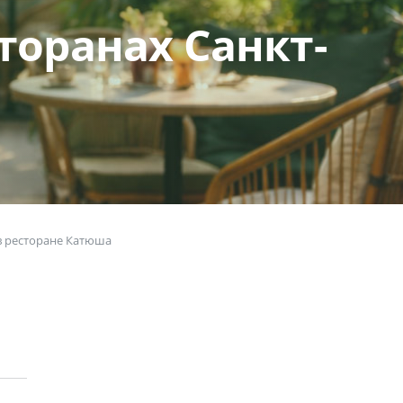
торанах Санкт-
 в ресторане Катюша