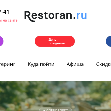
7-41
 на сайте
🎂
День
рождения
теринг
Куда пойти
Афиша
Скидк
✦ СПЕЦПРОЕКТ