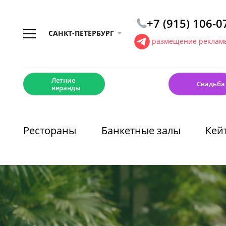
+7 (915) 106-0
САНКТ-ПЕТЕРБУРГ
размещение рекламы
☀️
💍
Летние
Свадьба
веранды
Рестораны
Банкетные залы
Кей