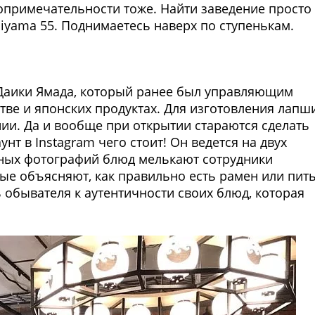
топримечательности тоже. Найти заведение просто 
iyama 55. Поднимаетесь наверх по ступенькам.
 Даики Ямада, который ранее был управляющим
стве и японских продуктах. Для изготовления лапш
и. Да и вообще при открытии стараются сделать
унт в Instagram чего стоит! Он ведется на двух
ьных фотографий блюд мелькают сотрудники
рые объясняют, как правильно есть рамен или пит
 обывателя к аутентичности своих блюд, которая