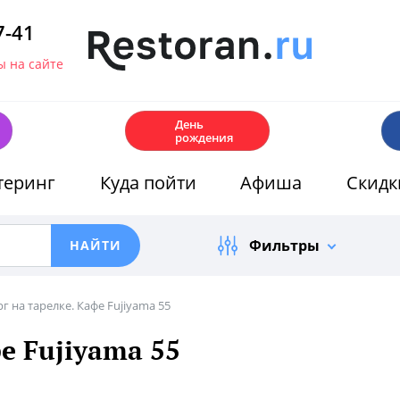
7-41
 на сайте
🎂
День
рождения
теринг
Куда пойти
Афиша
Скидк
Фильтры
г на тарелке. Кафе Fujiyama 55
е Fujiyama 55