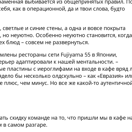
а раменная выбивается из общепринятых правил. П
ебя, как в операционной, да и твои слова, будто
 светлые и синие стены, а одна и вовсе покрыта
я, но неуютно. Особенно неуютно становится, когда
ех блюд – совсем не развернуться.
рмлены рестораны сети Fujiyama 55 в Японии,
ерьер адаптировали к нашей ментальности. –
ые пластины с иероглифами на входе в кафе вряд 
дело бы несколько олдскульно – как «Евразия» ил
ее плюс, чем минус. Но все же какой‑то аутентично
ать скидку команде на то, что пришли мы в кафе н
 в самом разгаре.