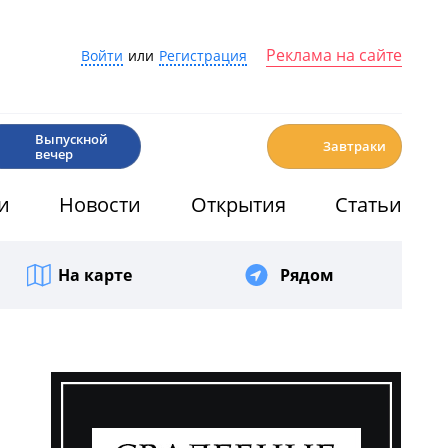
Реклама на сайте
Войти
или
Регистрация
🎉
☕️
Выпускной
Завтраки
вечер
и
Новости
Открытия
Статьи
На карте
Рядом