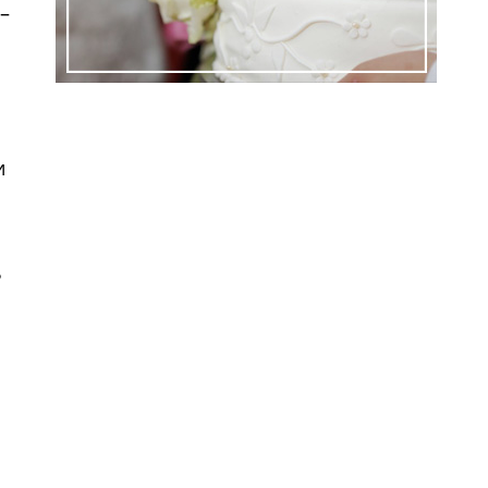
–
и
ь