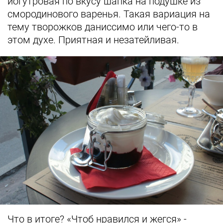
йогутровая по вкусу шапка на подушке из
смородинового варенья. Такая вариация на
тему творожков даниссимо или чего-то в
этом духе. Приятная и незатейливая.
Что в итоге? «Чтоб нравился и жегся» -