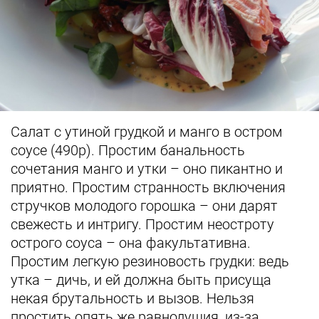
Салат с утиной грудкой и манго в остром
соусе (490р). Простим банальность
сочетания манго и утки – оно пикантно и
приятно. Простим странность включения
стручков молодого горошка – они дарят
свежесть и интригу. Простим неостроту
острого соуса – она факультативна.
Простим легкую резиновость грудки: ведь
утка – дичь, и ей должна быть присуща
некая брутальность и вызов. Нельзя
простить опять же равнодушия, из-за