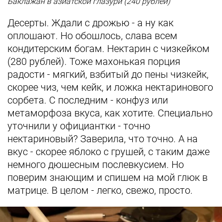
Баклажан в азиатской глазури (240 рублей)
Десерты. Ждали с дрожью - а ну как
оплошают. Но обошлось, слава всем
кондитерским богам. Нектарин с чизкейком
(280 рублей). Тоже махонькая порция
радости - мягкий, взбитый до пены чизкейк,
скорее чиз, чем кейк, и ложка нектаринового
сорбета. С последним - конфуз или
метаморфоза вкуса, как хотите. Специально
уточнили у официантки - точно
нектариновый? Заверила, что точно. А на
вкус - скорее яблоко с грушей, с таким даже
немного дюшесным послевкусием. Но
поверим знающим и спишем на мой глюк в
матрице. В целом - легко, свежо, просто.