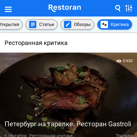
Открытия
Статьи
Обзоры
Критика
Ресторанная критика
5 933
Петербург на тарелке. Ресторан Gastroli
6 сентября · Ресторанная критика
Токовая