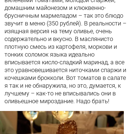
вялеными томатами, молодой спаржей,
домашним майонезом и клюквенно-
брусничным мармеладом – так это блюдо
звучит в меню (350 рублей). В реальности –
изящная версия на тему оливье, очень
содержательно и вкусно. В маслянисто
плотную смесь из картофеля, моркови и
тонких соломок языка идеально
вписывается кисло-сладкий маринад, а все
это уравновешивается ниточками спаржи и
кочешками брокколи. Вот томатов в салате
я так и не обнаружила, но это, думается, к
лучшему – как-то не вписывались они в
оливьешное мироздание. Надо брать!