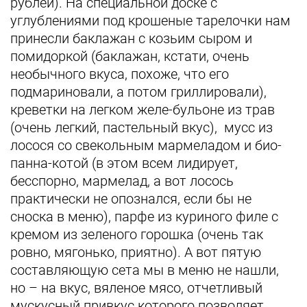
рублей). На специальной доске с
углублениями под крошеные тарелочки нам
принесли баклажан с козьим сыром и
помидоркой (баклажан, кстати, очень
необычного вкуса, похоже, что его
подмариновали, а потом гриллировали),
креветки на легком желе-бульоне из трав
(очень легкий, пастельный вкус), мусс из
лосося со свекольным мармеладом и био-
панна-котой (в этом всем лидирует,
бесспорно, мармелад, а вот лосось
практически не опознался, если бы не
сноска в меню), парфе из куриного филе с
кремом из зеленого горошка (очень так
ровно, мягонько, приятно). А вот пятую
составляющую сета мы в меню не нашли,
но – на вкус, вяленое мясо, отчетливый
мускусный привкус которого позволяет