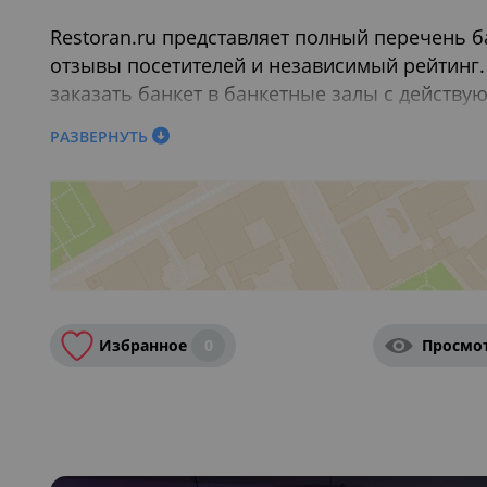
Restoran.ru представляет полный перечень 
отзывы посетителей и независимый рейтинг.
заказать банкет в банкетные залы с действ
РАЗВЕРНУТЬ
Также вас могут заинтересовать:
Завтраки в 
Петербурге
Избранное
0
Просмо