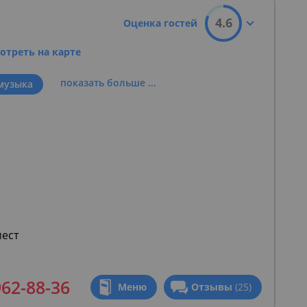
4.6
Оценка гостей
отреть на карте
показать больше ...
музыка
мест
962-88-36
Меню
Отзывы
(25)