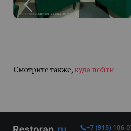
Фото предоставлены заведением
Смотрите также,
куда пойти
Летние веранды
Л
Свадьба
Д
+7 (915) 106-0