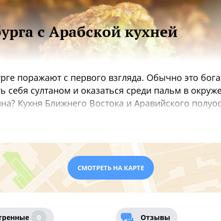
урга с Арабской кухней
урге поражают с первого взгляда. Обычно это бог
ь себя султаном и оказаться среди пальм в окруж
на? Кухня Ближнего Востока и Аравийского полуо
асов готовить разнообразные и сложные блюда. И
вице, бобам и баранине придают волшебный вкус.
ренный по старинным рецептам в джезве на горяче
в ресторанах Москвы
,
Рестораны для праздновани
СМОТРЕТЬ НА КАРТЕ
тренные
0
Отзывы