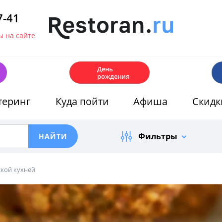
7-41
 на сайте
🎂
День
рождения
теринг
Куда пойти
Афиша
Скидк
Фильтры
ской кухней