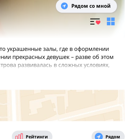
Рядом со мной
ато украшенные залы, где в оформлении
ении прекрасных девушек – разве об этом
строва развивалась в сложных условиях,
менно поэтому здесь так любят ароматные
 Подают в ресторанах арабской кухни в
м песке.
я дней рождения
,
Где провести свадьбу в
Рейтинги
Рядом