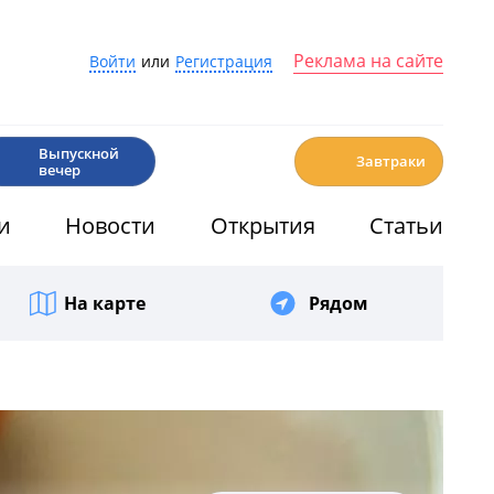
Реклама на сайте
Войти
или
Регистрация
🎉
☕️
Выпускной
Завтраки
вечер
и
Новости
Открытия
Статьи
На карте
Рядом