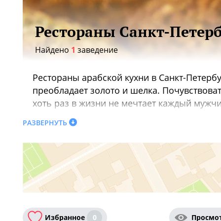
Рестораны Санкт-Петерб
Найдено
1
заведение
Рестораны арабской кухни в Санкт-Петерб
преобладает золото и шелка. Почувствоват
хоть раз в жизни не мечтает каждый мужчи
поэтому повара научились из скудных зап
РАЗВЕРНУТЬ
пряности и специи, которые обычным чече
Санкт-Петербурге и прекрасный кофе, сва
Также вас могут заинтересовать:
Завтраки 
Санкт-Петербурге
Избранное
0
Просмо