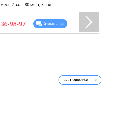
 мест, 2 зал - 80 мест, 3 зал -
...
336-98-97
Отзывы
(4)
ВСЕ ПОДБОРКИ
ие панорамные рестораны
Ресторан
ораны у воды
Ресторан