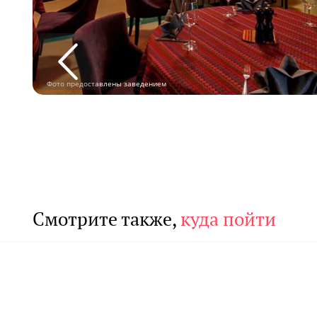
Фото предоставлены заведением
Смотрите также,
куда пойти
Летние веранды
Л
Свадьба
Д