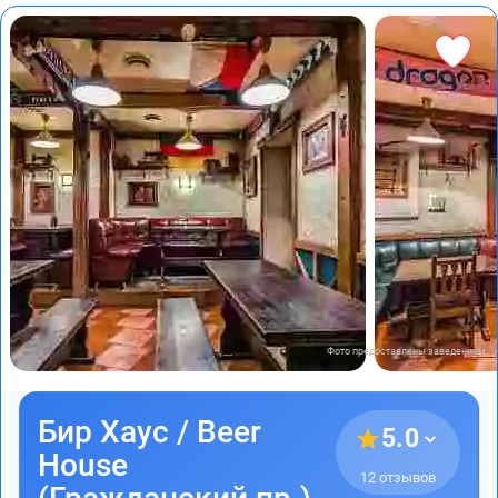
Фото предоставлены заведением
Бир Хаус / Beer
5.0
House
12 отзывов