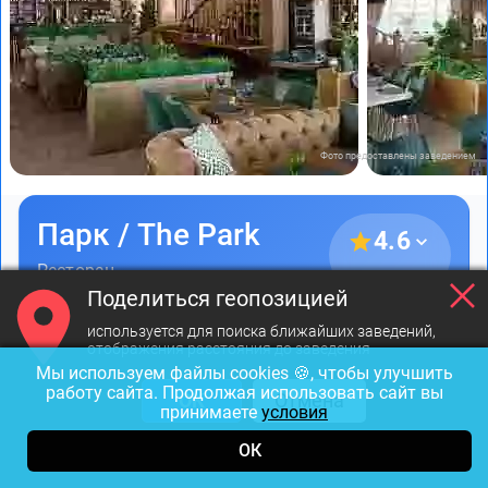
Фото предоставлены заведением
Парк / The Park
4.6
Ресторан
15 отзывов
Поделиться геопозицией
1500-2000₽
Восточная
используется для поиска ближайших заведений,
отображения расстояния до заведения
Мы используем файлы cookies 🍪, чтобы улучшить
Закрыт до 12:00
работу сайта. Продолжая использовать сайт вы
ОК
Отмена
принимаете
условия
Пискаревский проспект, д. 6
ОК