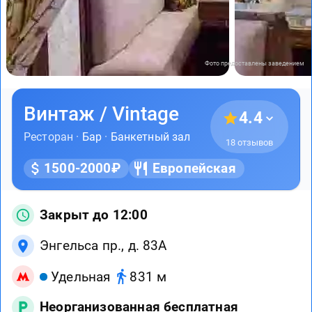
Фото предоставлены заведением
Винтаж / Vintage
4.4
Ресторан ·
Бар
·
Банкетный зал
18 отзывов
1500-2000₽
Европейская
Закрыт до 12:00
Энгельса пр., д. 83А
Удельная
831 м
Неорганизованная бесплатная