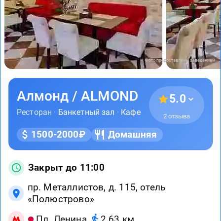
Фото предоставлены заведением
Алмонд / ALMOND
5.0
Ресторан ·
Банкетный зал
·
Кафе
2 отзыва
1500-2000₽
Домашняя
Закрыт до 11:00
пр. Металлистов, д. 115, отель
«Полюстрово»
Пл. Ленина
2.63 км