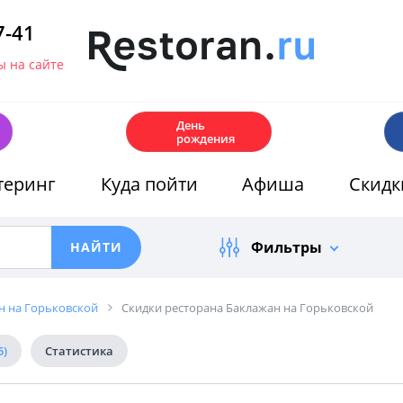
7-41
 на сайте
🎂
День
рождения
теринг
Куда пойти
Афиша
Скидк
Фильтры
н на Горьковской
Скидки ресторана Баклажан на Горьковской
5)
Статистика