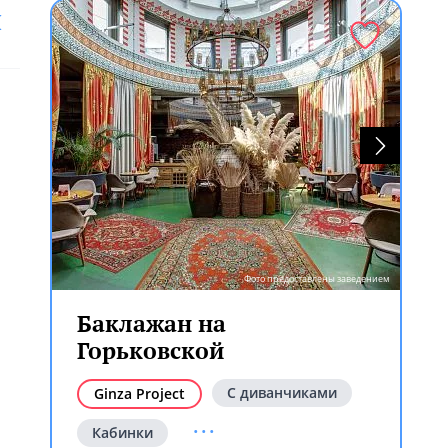
й
Фото предоставлены заведением
Баклажан на
Горьковской
С диванчиками
Ginza Project
...
Кабинки