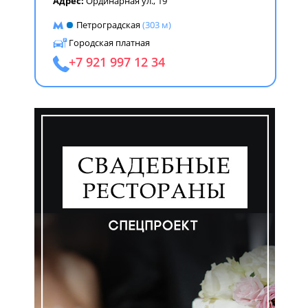
Адрес:
Ординарная ул., 19
Петроградская
(303 м)
Городская платная
+7 921 997 12 34