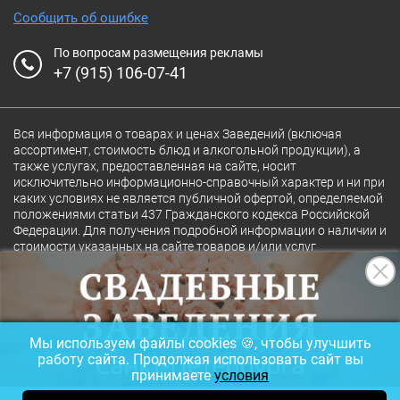
Сообщить об ошибке
По вопросам размещения рекламы
+7 (915) 106-07-41
Вся информация о товарах и ценах Заведений (включая
ассортимент, стоимость блюд и алкогольной продукции), а
также услугах, предоставленная на сайте, носит
исключительно информационно-справочный характер и ни при
каких условиях не является публичной офертой, определяемой
положениями статьи 437 Гражданского кодекса Российской
Федерации. Для получения подробной информации о наличии и
стоимости указанных на сайте товаров и/или услуг
конкретного Заведения обращайтесь непосредственно в
Заведение.
Полная версия сайта
18+
Мы используем файлы cookies 🍪, чтобы улучшить
© 2026 Ресторан.Ru
работу сайта. Продолжая использовать сайт вы
принимаете
условия