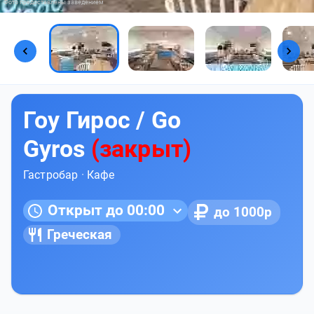
Фото предоставлены заведением
Гоу Гирос / Go
Gyros
(закрыт)
Гастробар
·
Кафе
Открыт до 00:00
до 1000р
Греческая