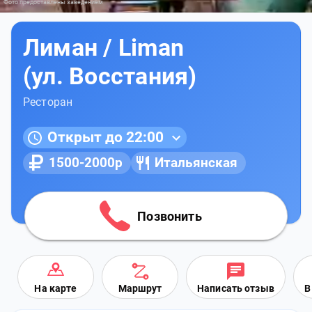
Фото предоставлены заведением
Лиман / Liman
(ул. Восстания)
Ресторан
Открыт до 22:00
1500-2000р
Итальянская
Позвонить
На карте
Маршрут
Написать отзыв
В