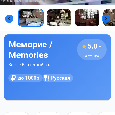
Фото предоставлены заведением
Меморис /
5.0
Memories
4 отзыва
Кафе
·
Банкетный зал
до 1000р
Русская