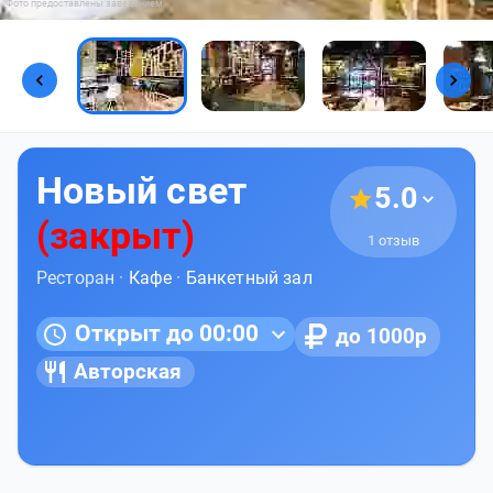
Фото предоставлены заведением
Новый свет
5.0
(закрыт)
1 отзыв
Ресторан ·
Кафе
·
Банкетный зал
Открыт до 00:00
до 1000р
Авторская