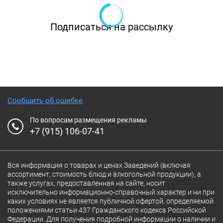
супы, пасты, горячие блюда, овощи и десерты.
Подписаться на рассылку
Начинайте с тартара из оленины с
маринованными грибами или обожженного
лосося со свежим цукини и кокосовым
соусом. В момент прочтения «пьесы» вы
столкнетесь с главными героями — утка,
Сообщить об ошибке
палтус и форель, гребешки, краб и вонголе,
По вопросам размещения рекламы
баранина, говяжий язык или оленина –
+7 (915) 106-07-41
авторская игра и оригинальное исполнение.
На десерт: кедровое суфле с маринованной
Вся информация о товарах и ценах Заведений (включая
сливой или маковый ганаш с томленым
ассортимент, стоимость блюд и алкогольной продукции), а
молоком – авторское исполнение детских
также услугах, предоставленная на сайте, носит
исключительно информационно-справочный характер и ни при
воспоминаний о булочке с маком. В будние
каких условиях не является публичной офертой, определяемой
положениями статьи 437 Гражданского кодекса Российской
дни с 12:00 до 17:00 предусмотрена скидка
Федерации. Для получения подробной информации о наличии и