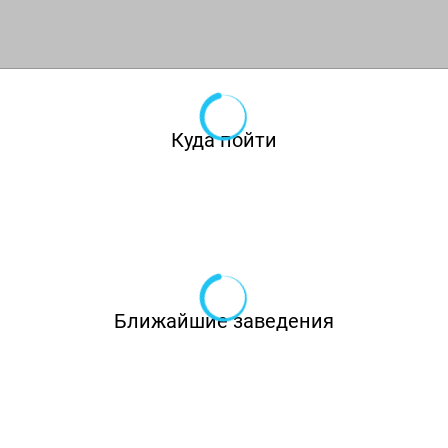
гостям», – отмечают Александра Коткова и
Сергей Курило – совладельцы необистро
«Тени». Придуманная история, вложенный
опыт, исследовательский путь и начитанность
Куда пойти
русской классикой воплотились в проекте.
Меню, как и полагается пьесе, исполнено в
нескольких действиях, а действующие лица в
ней, никто иной как составляющие разделов.
Виктор, словно автор и сценарист, исполняет
Ближайшие заведения
роль рук и фантазии, а собственно, создавая
краски и вкус на тарелке, передавая всю суть
заведения и силу актеров данной пьесы. С I
по VI действия гостям предлагается
ознакомиться с разделами меню: закуски,