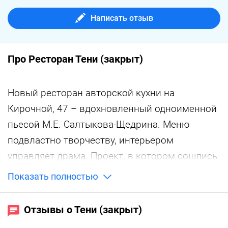
Написать отзыв
Про Ресторан Тени (закрыт)
Новый ресторан авторской кухни на
Кирочной, 47 – вдохновленный одноименной
пьесой М.Е. Салтыкова-Щедрина. Меню
подвластно творчеству, интерьером
управляет драма. Проект, в котором сошлись
и раскрылись человеческие души, как амплуа
Показать полностью
фанатичного актера. В команде нет пустых
людей – каждый дополняет друг друга, имея
Отзывы о Тени (закрыт)
в запасе свои исторические ценности.