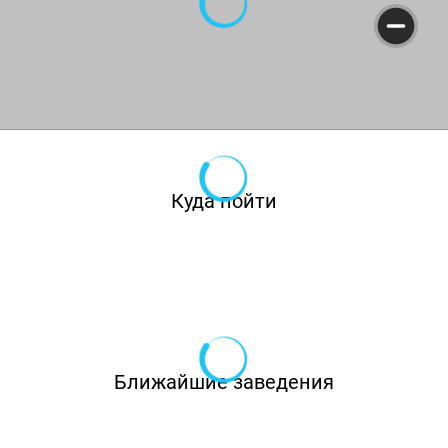
её основе, не оставят ни одного шанса
заскучать.
В ресторане «Текила Бум» на Космонавтов
постоянно проводятся различные акции,
предлагаются бизнес-ланчи, меню которых
обновляется ежедневно.
Куда пойти
Ближайшие заведения