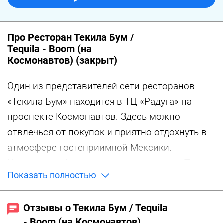
Про Ресторан Текила Бум /
Tequila - Boom (на
Космонавтов) (закрыт)
Один из представителей сети ресторанов
«Текила Бум» находится в ТЦ «Радуга» на
проспекте Космонавтов. Здесь можно
отвлечься от покупок и приятно отдохнуть в
атмосфере гостеприимной Мексики.
Интерьер небольшого зала ресторана «Текила
Показать полностью
Бум» на Космонавтов выполнен в присущей
для Мексики цветовой палитре,
Отзывы о Текила Бум / Tequila
заимствованной у природы: кирпичный,
- Boom (на Космонавтов)