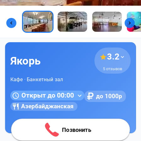
Фото предоставлены заведением
3.2
Якорь
5 отзывов
Кафе
·
Банкетный зал
Открыт до 00:00
до 1000р
Азербайджанская
Позвонить