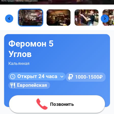
Фото предоставлены заведением
Феромон 5
Углов
Кальянная
Открыт 24 часа
1000-1500₽
Европейская
Позвонить