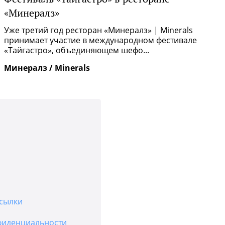
«Минералз»
Р
п
Уже третий год ресторан «Минералз» | Minerals
и
принимает участие в международном фестивале
«Тайгастро», объединяющем шефо...
И
Минералз / Minerals
сылки
фиденциальности