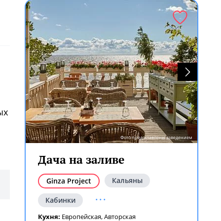
ых
ем
Фото предоставлены заведением
Дача на заливе
Кальяны
Ginza Project
...
Кабинки
Кухня:
Европейская
,
Авторская