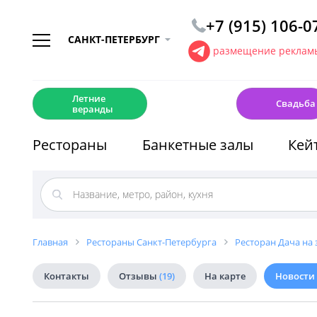
+7 (915) 106-0
САНКТ-ПЕТЕРБУРГ
размещение рекламы
☀️
💍
Летние
Свадьба
веранды
Рестораны
Банкетные залы
Кей
Главная
Рестораны Санкт-Петербурга
Ресторан Дача на 
Контакты
Отзывы
(19)
На карте
Новости