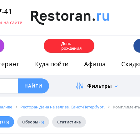
7-41
 на сайте
🎂
День
рождения
теринг
Куда пойти
Афиша
Скидк
Фильтры
заливе
Ресторан Дача на заливе, Санкт-Петербург.
Комплименты 
(116)
Обзоры
(6)
Статистика