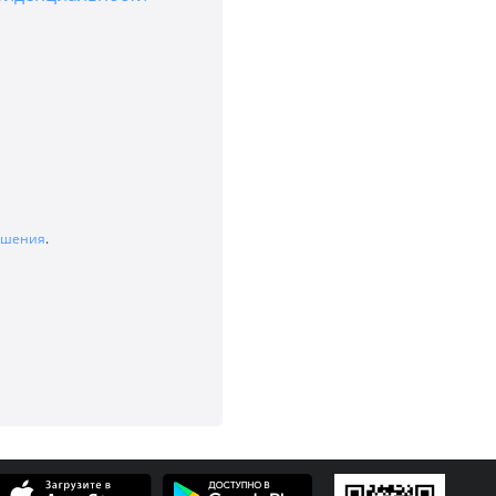
лашения
.