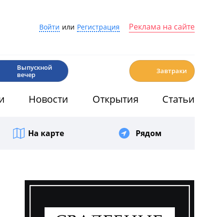
Реклама на сайте
Войти
или
Регистрация
🎉
☕️
Выпускной
Завтраки
вечер
и
Новости
Открытия
Статьи
На карте
Рядом