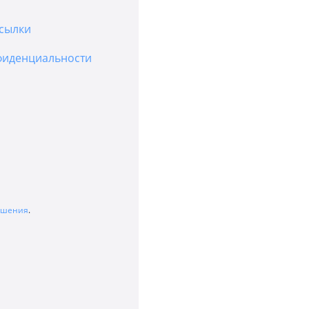
сылки
фиденциальности
лашения
.