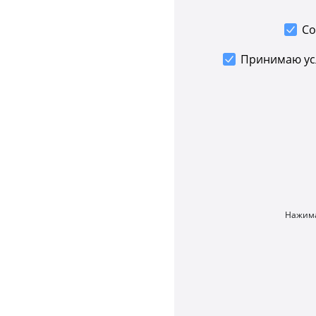
Со
Принимаю у
Нажима