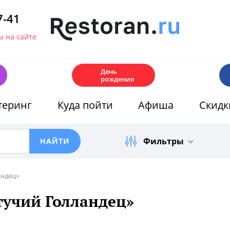
7-41
 на сайте
🎂
День
рождения
теринг
Куда пойти
Афиша
Скидк
Фильтры
андец»
тучий Голландец»