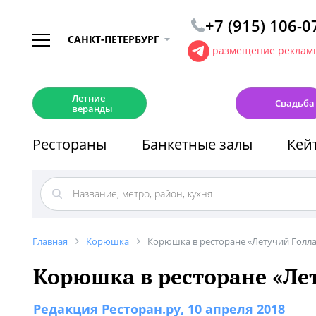
+7 (915) 106-0
САНКТ-ПЕТЕРБУРГ
размещение рекламы
☀️
💍
Летние
Свадьба
веранды
Рестораны
Банкетные залы
Кей
Главная
Корюшка
Корюшка в ресторане «Летучий Голл
Корюшка в ресторане «Ле
Редакция Ресторан.ру
, 10 апреля 2018