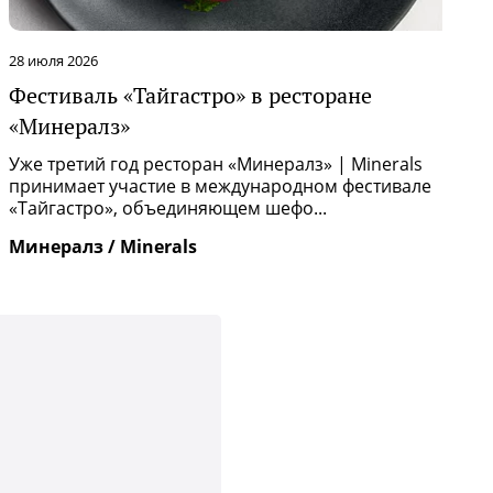
28 июля 2026
2
Фестиваль «Тайгастро» в ресторане
О
«Минералз»
Р
п
Уже третий год ресторан «Минералз» | Minerals
и
принимает участие в международном фестивале
«Тайгастро», объединяющем шефо...
И
Минералз / Minerals