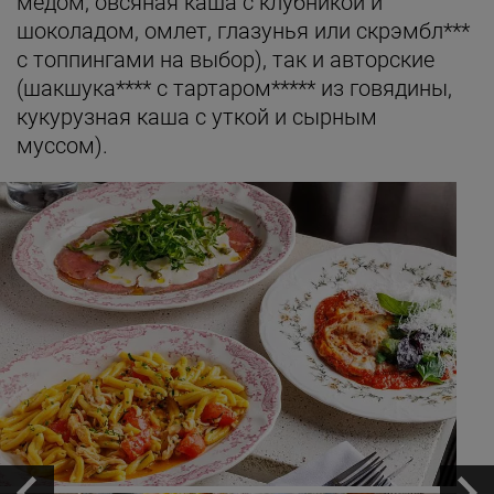
медом, овсяная каша с клубникой и
шоколадом, омлет, глазунья или скрэмбл***
с топпингами на выбор), так и авторские
(шакшука**** с тартаром***** из говядины,
кукурузная каша с уткой и сырным
муссом).