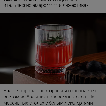
итальянских амаро****** и дижестивах.
Зал ресторана просторный и наполняется
светом из больших панорамных окон. На
массивных столах с белыми скатертями