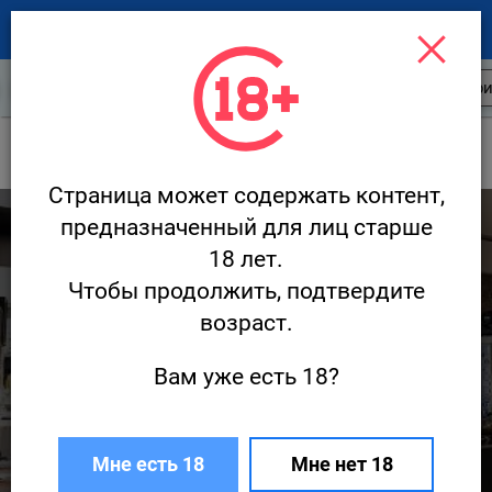
Открытия
Статьи
Обзоры
Кри
Открытия
Страница может содержать контент,
1 483
предназначенный для лиц старше
18 лет.
Чтобы продолжить, подтвердите
возраст.
Вам уже есть 18?
«Бьянка бистро и бар» — новый проект
Алексея Алексеева
Мне есть 18
Мне нет 18
27 апреля · Открытия
Редакция Ресторан.ру