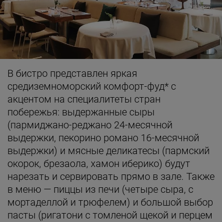
В бистро представлен яркая
средиземноморский комфорт-фуд* с
акцентом на специалитеты стран
побережья: выдержанные сыры
(пармиджано-реджано 24-месячной
выдержки, пекорино романо 16-месячной
выдержки) и мясные деликатесы (пармский
окорок, брезаола, хамон иберико) будут
нарезать и сервировать прямо в зале. Также
в меню — пиццы из печи (четыре сыра, с
мортаделлой и трюфелем) и большой выбор
пасты (ригатони с томленой щекой и перцем