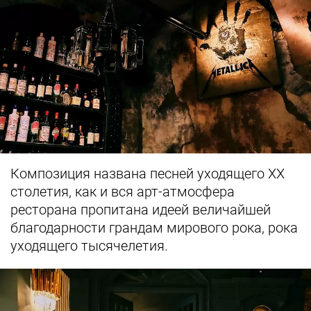
Композиция названа песней уходящего ХХ
столетия, как и вся арт-атмосфера
ресторана пропитана идеей величайшей
благодарности грандам мирового рока, рока
уходящего тысячелетия.