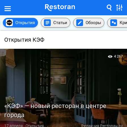
Открытия
Статьи
Обзоры
Кри
Открытия КЭФ
4 267
«КЭФ» — новый ресторан в центре
города
17 апреля · Открытия
Редакция Ресторан.ру