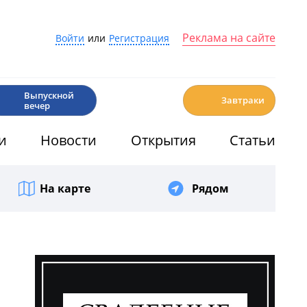
Реклама на сайте
Войти
или
Регистрация
🎉
☕️
Выпускной
Завтраки
вечер
и
Новости
Открытия
Статьи
На карте
Рядом