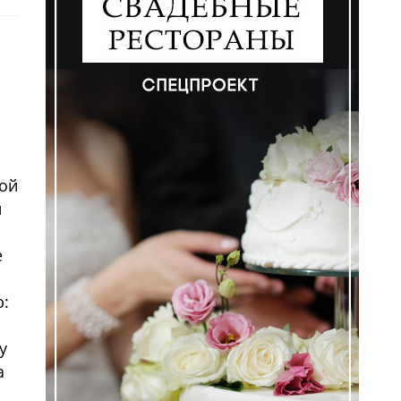
ной
и
е
ю:
у
а