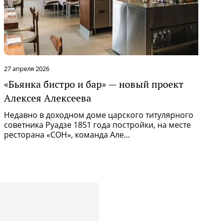
27 апреля 2026
6
«Бьянка бистро и бар» — новый проект
«
Алексея Алексеева
з
и
Недавно в доходном доме царского титулярного
советника Руадзе 1851 года постройки, на месте
2
ресторана «СОН», команда Але...
«
с