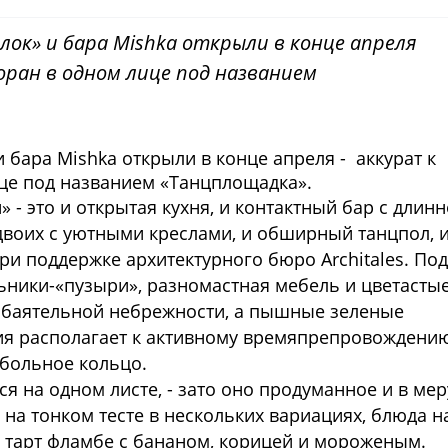
ок» и бара Mishka открыли в конце апреля
торан в одном лице под названием
 бара Mishka открыли в конце апреля - аккурат к
ице под названием «Танцплощадка».
- это и открытая кухня, и контактный бар с длин
 двоих с уютными креслами, и обширный танцпол, 
ри поддержке архитектурного бюро Architales. Под
ьники-«пузыри», разномастная мебель и цветасты
 обаятельной небрежности, а пышные зеленые
ия располагает к активному времяпрепровождени
тбольное кольцо.
 на одном листе, - зато оно продуманное и в мер
 на тонком тесте в нескольких вариациях, блюда н
 – тарт фламбе с бананом, корицей и мороженым.