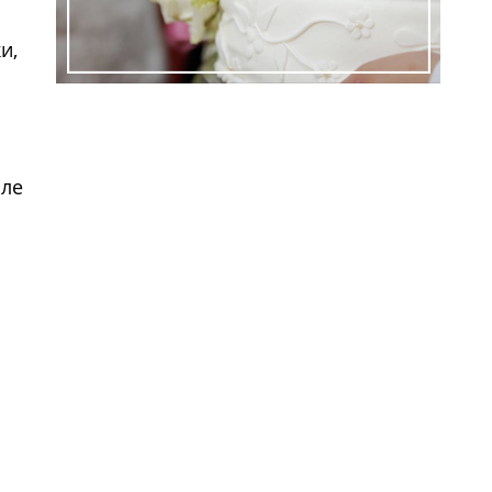
и,
ем
сле