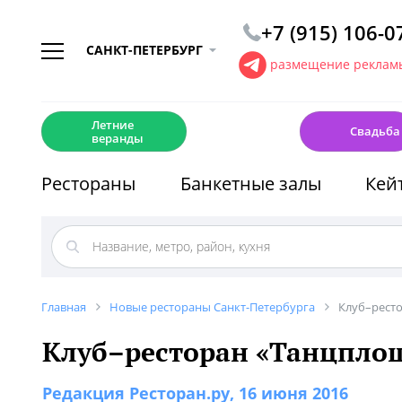
+7 (915) 106-0
САНКТ-ПЕТЕРБУРГ
размещение рекламы
☀️
💍
Летние
Свадьба
веранды
Рестораны
Банкетные залы
Кей
Главная
Новые рестораны Санкт-Петербурга
Клуб–рест
Клуб–ресторан «Танцпло
Редакция Ресторан.ру
, 16 июня 2016