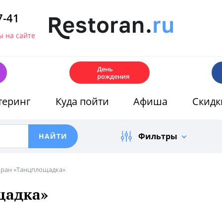
7-41
 на сайте
🎂
День
рождения
теринг
Куда пойти
Афиша
Скидк
Фильтры
оран «Танцплощадка»
щадка»