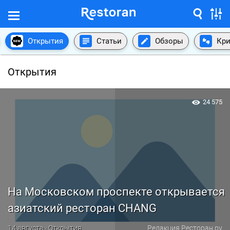
Открытия
Статьи
Обзоры
Кри
Открытия
24 575
На Московском проспекте открывается
азиатский ресторан CHANG
14 августа · Открытия
Редакция Ресторан.ру