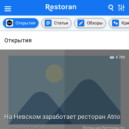
Открытия
Статьи
Обзоры
Кри
Открытия
8 769
На Невском заработает ресторан Atrio
3 октября · Открытия
Редакция Ресторан.ру