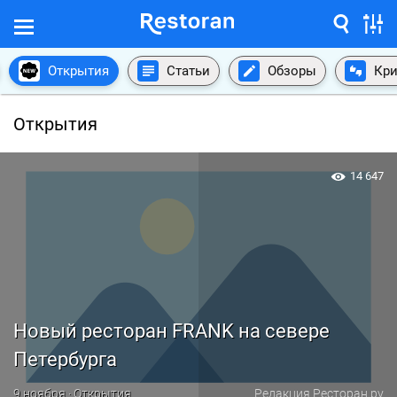
Открытия
Статьи
Обзоры
Кри
Открытия
14 647
Новый ресторан FRANK на севере
Петербурга
9 ноября · Открытия
Редакция Ресторан.ру