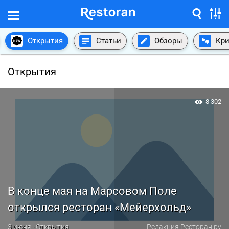
Открытия
Статьи
Обзоры
Кри
Открытия
8 302
В конце мая на Марсовом Поле
открылся ресторан «Мейерхольд»
3 июня · Открытия
Редакция Ресторан.ру