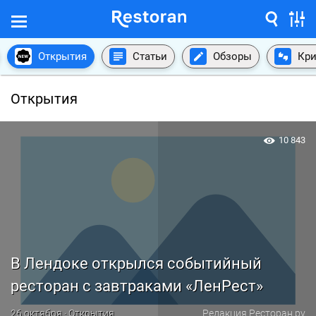
Открытия
Статьи
Обзоры
Кри
Открытия
10 843
В Лендоке открылся событийный
ресторан с завтраками «ЛенРест»
26 октября · Открытия
Редакция Ресторан.ру