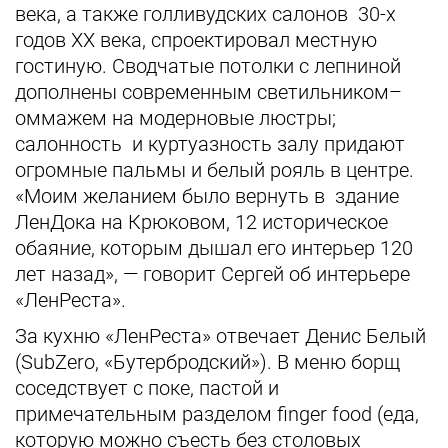
века, а также голливудских салонов 30-х
годов XX века, спроектировал местную
гостиную. Сводчатые потолки с лепниной
дополнены современным светильником–
оммажем на модерновые люстры;
салонность и куртуазность залу придают
огромные пальмы и белый рояль в центре.
«Моим желанием было вернуть в здание
ЛенДока на Крюковом, 12 историческое
обаяние, которым дышал его интерьер 120
лет назад», — говорит Сергей об интерьере
«ЛенРеста».
За кухню «ЛенРеста» отвечает Денис Белый
(SubZero, «Бутербродский»). В меню борщ
соседствует с поке, пастой и
примечательным разделом finger food (еда,
которую можно съесть без столовых