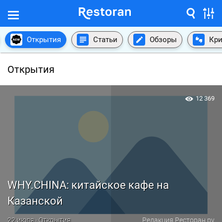
Открытия
Статьи
Обзоры
Кри
Открытия
12 369
WHY.CHINA: китайское кафе на
Казанской
22 июля · Открытия
Редакция Ресторан.ру